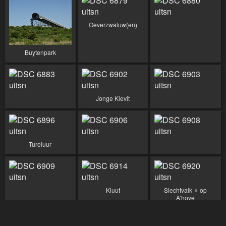
Oeverzwaluw(en)
Buytenpark
Jonge Kievit
Tureluur
Kluut
Slechtvalk ♀ op
A'hove