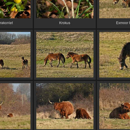
rakoniet
Krokus
Exmoor 