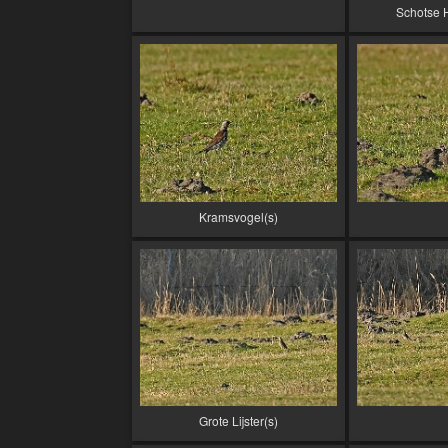
Schotse 
Kramsvogel(s)
Grote Lijster(s)