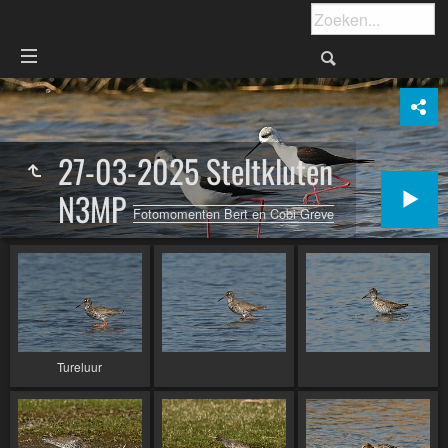
27-03-2025 Steltkluten
N3MP
Fotomomenten Bert en Cobi Greve
Tureluur