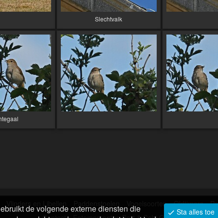
Slechtvalk
htegaal
Vlinders en Libellen
Paddenstoelen
Vogelsoorten
Oldtimers
Po
ebruikt de volgende externe diensten die
Sta alles toe
Contact
Fotomomenten Bert & Cobi Greve