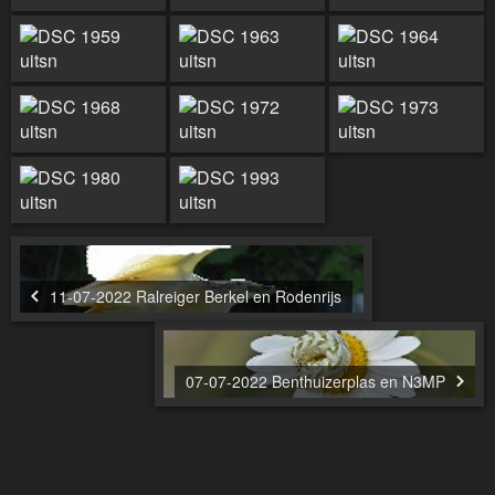
11-07-2022 Ralreiger Berkel en Rodenrijs
07-07-2022 Benthuizerplas en N3MP
greve.jouwweb.nl
Blogs
Jaaroverzichten
Vlinders en Libellen
Paddenstoelen
Vogelsoorten
Oldtimers
Portfolio
Memory