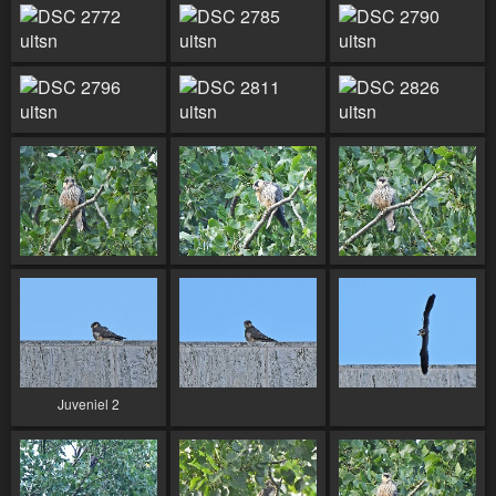
Juveniel 2