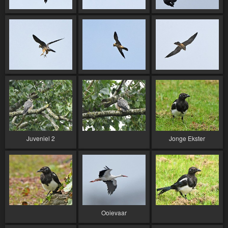
Juveniel 2
Jonge Ekster
Ooievaar