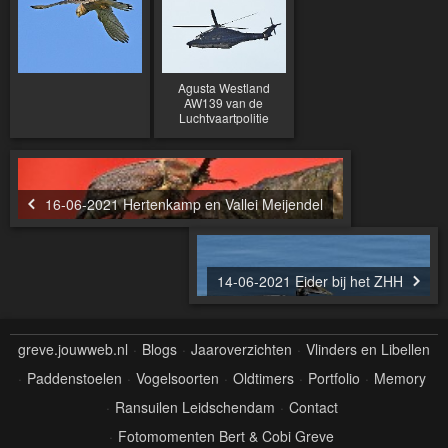
Agusta Westland
AW139 van de
Luchtvaartpolitie
16-06-2021 Hertenkamp en Vallei Meijendel
14-06-2021 Eider bij het ZHH
greve.jouwweb.nl
Blogs
Jaaroverzichten
Vlinders en Libellen
Paddenstoelen
Vogelsoorten
Oldtimers
Portfolio
Memory
Ransuilen Leidschendam
Contact
Fotomomenten Bert & Cobi Greve