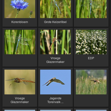
Korenbloem
Grote Keizerlibel
Vroege
EDP
Glazenmaker
Vroege
Jagende
Glazenmaker
Torenvalk ...