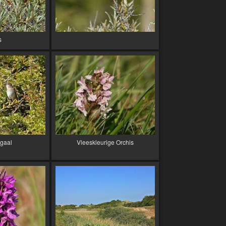
s
gaal
Vleeskleurige Orchis