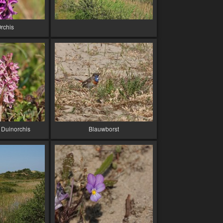
rchis
 Duinorchis
Blauwborst