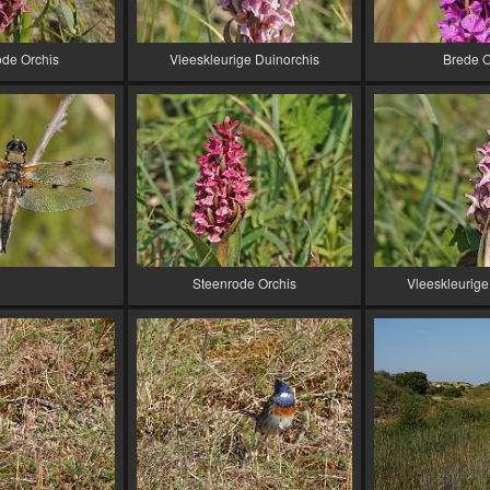
ode Orchis
Vleeskleurige Duinorchis
Brede O
Steenrode Orchis
Vleeskleurige