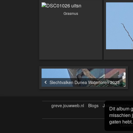
Grasmus
Slechtvalken Dunea Watertoren 2023
greve.jouwweb.nl
Blogs
Jaaroverzichten
Dit album g
misschien j
gaten hebt.
Laatste