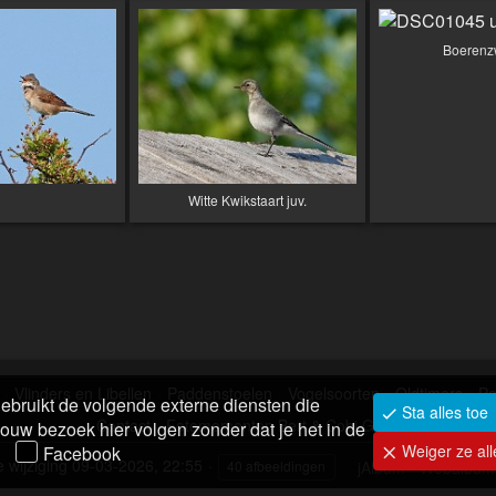
Boerenz
Witte Kwikstaart juv.
Vlinders en Libellen
Paddenstoelen
Vogelsoorten
Oldtimers
Po
ebruikt de volgende externe diensten die
Sta alles toe
Contact
Fotomomenten Bert & Cobi Greve
ouw bezoek hier volgen zonder dat je het in de
Weiger ze al
Facebook
 wijziging
09-03-2026, 22:55
jAlbum - Webalbum
40 afbeeldingen