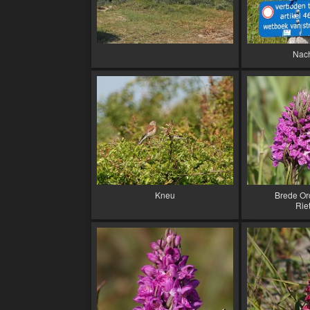
Nac
Kneu
Brede Orc
Rie