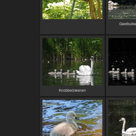
Geelbuik
Knobbelzwanen