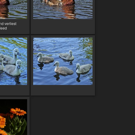
d verliest
leed