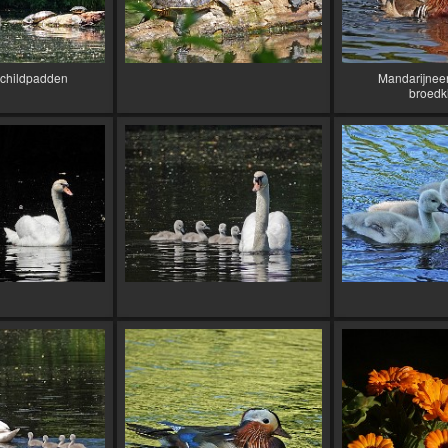
schildpadden
Mandarijneen
broedk