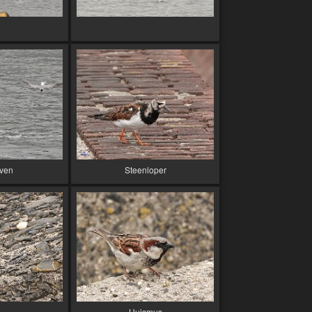
even
Steenloper
Huismus