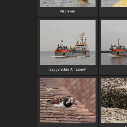
Visdieven
Baggerschip 'Amazone'
Tj