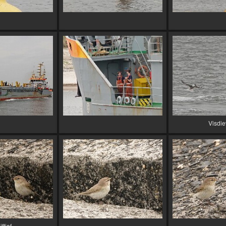
Visdi
iftjaf