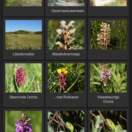
Oeverzwaluwenwand
Libellenvallei
Walstrobremraap
Steenrode Orchis
... met Rolklaver
Vleeskleurige
...
Orchis