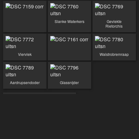
Slanke Waterkers
Gevlekte
Rietorchis
Viervlek
Walstrobremraap
Aardrupsendoder
Glassnijder
10-06-2021 Benthuizerplas
08-06-2021 Moerkapelle