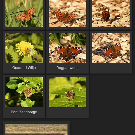
Geaderd Witje
Dagpauwoog
Bont Zandoogje