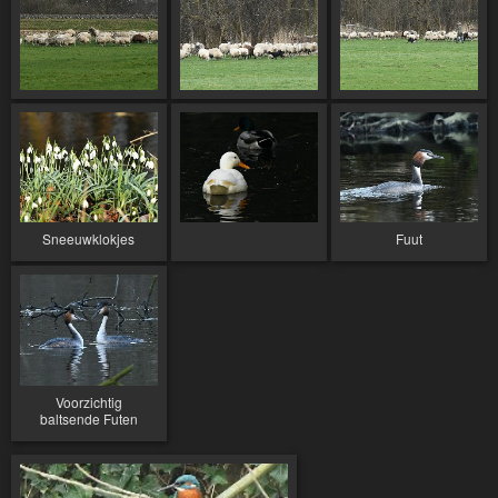
Sneeuwklokjes
Fuut
Voorzichtig
baltsende Futen