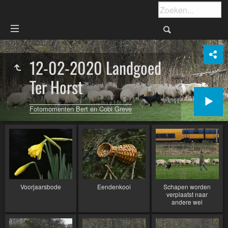
12-02-2020 Landgoed
Ter Horst
Fotomomenten Bert en Cobi Greve
Voorjaarsbode
Eendenkooi
Schapen worden
verplaatst naar
andere wei