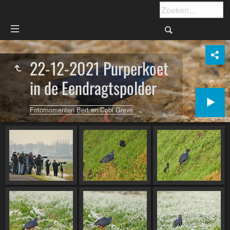
22-12-2021 Purperkoet
in de Eendragtspolder
Fotomomenten Bert en Cobi Greve