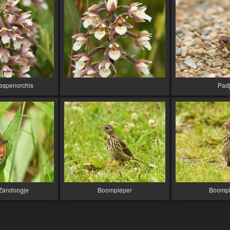
espenorchis
Pad
 Zandoogje
Boompieper
Boompi