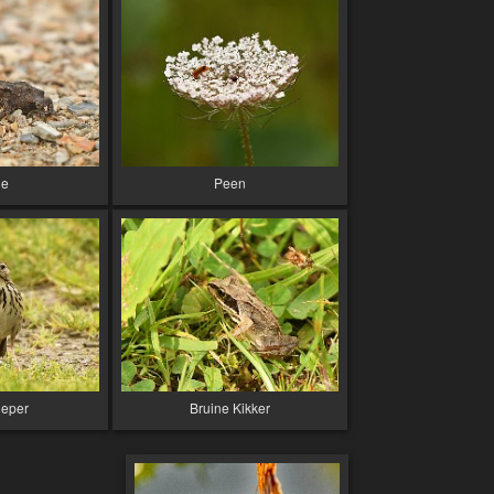
je
Peen
eper
Bruine Kikker