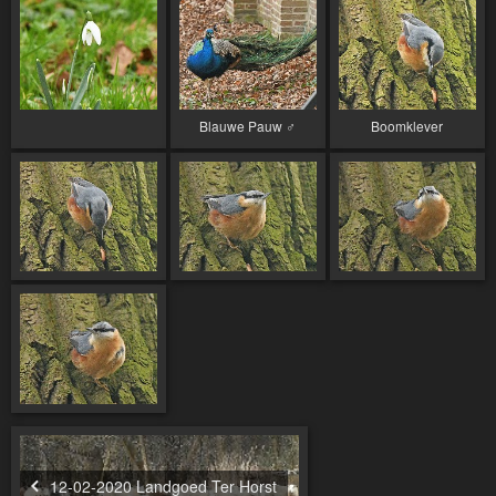
Blauwe Pauw ♂︎
Boomklever
12-02-2020 Landgoed Ter Horst