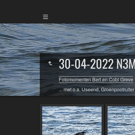
30-04-2022 N3MP
Fotomomenten Bert en Cobi Greve
... met o.a. IJseend, Groenpootruite