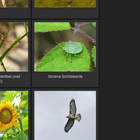
delibel (met
Groene Schildwants
i)