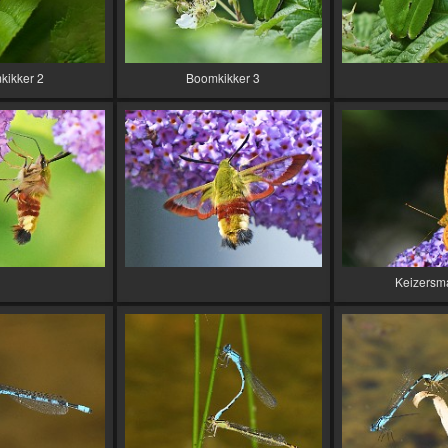
kikker 2
Boomkikker 3
Keizersm