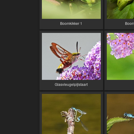
Boomkikker 1
Boom
Glasvleugelpijlstaart