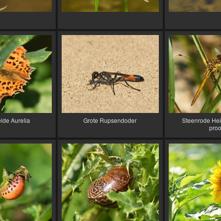
lde Aurelia
Grote Rupsendoder
Steenrode Hei
proo