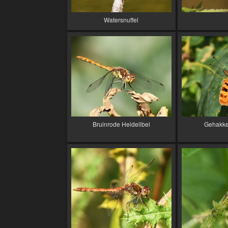
Watersnuffel
Bruinrode Heidelibel
Gehakke