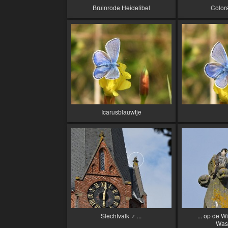
Bruinrode Heidelibel
Color
Icarusblauwtje
Slechtvalk ♂ ...
... op de W
Was