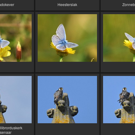
adokever
Heesterslak
Zonneb
illibrorduskerk
senaar