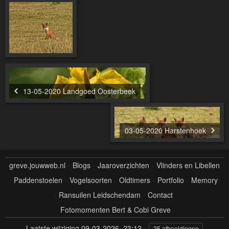
13-05-2020 Landgoed Oosterbeek
03-05-2020 Harstenhoek
greve.jouwweb.nl
Blogs
Jaaroverzichten
Vlinders en Libellen
Paddenstoelen
Vogelsoorten
Oldtimers
Portfolio
Memory
Ransuilen Leidschendam
Contact
Fotomomenten Bert & Cobi Greve
Laatste wijziging
09-03-2026, 23:12
25 afbeeldingen